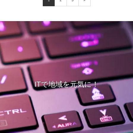
1
2
3
»
ITで地域を元気に！