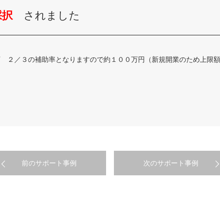
採択
されました
万 ２／３の補助率となりますので約１００万円（新規開業のため上限
前のサポート事例
次のサポート事例