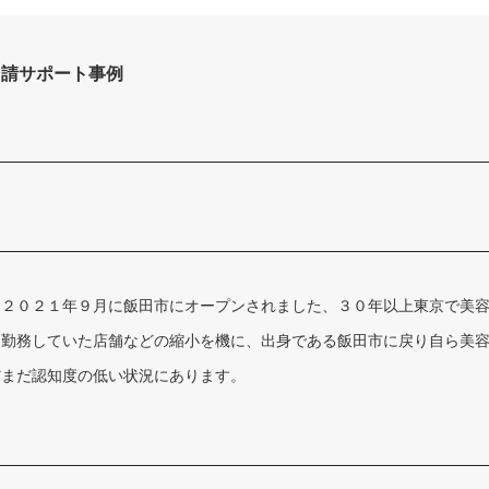
申請サポート事例
は２０２１年９月に飯田市にオープンされました、３０年以上東京で美
り勤務していた店舗などの縮小を機に、出身である飯田市に戻り自ら美
だまだ認知度の低い状況にあります。