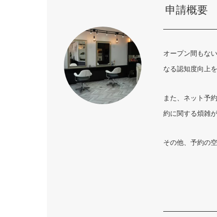
申請概要
オープン間もない
なる認知度向上
また、ネット予
約に関する煩雑
その他、予約の