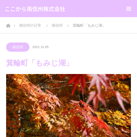
ここから南信州株式会社
ホーム
南信州の日常
南信州
箕輪町「もみじ湖」
南信州
2021.11.05
箕輪町「もみじ湖」