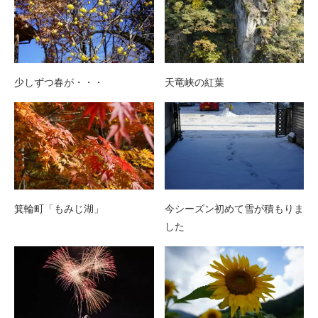
少しずつ春が・・・
天竜峡の紅葉
箕輪町「もみじ湖」
今シーズン初めて雪が積もりま
した