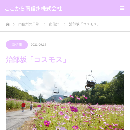
ここから南信州株式会社
ホーム
南信州の日常
南信州
治部坂「コスモス」
南信州
2021.09.17
治部坂「コスモス」